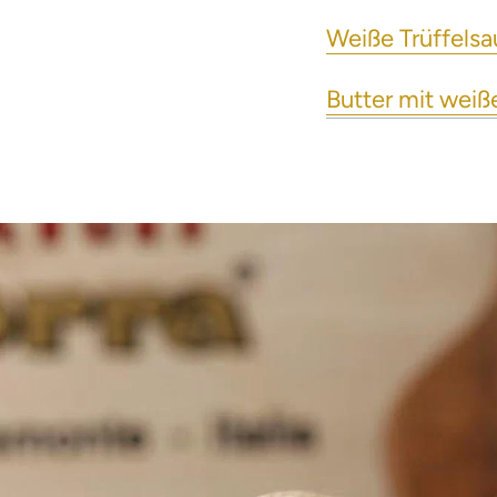
Weiße Trüffelsa
Butter mit weiß