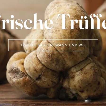
rische Trüff
TRÜFFEL KAUFEN: WANN UND WIE