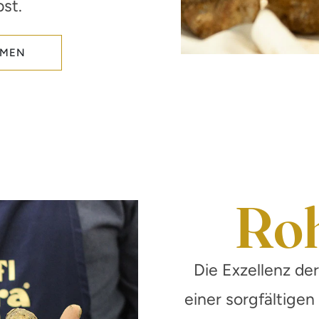
bst.
HMEN
Roh
Die Exzellenz der
einer sorgfältige