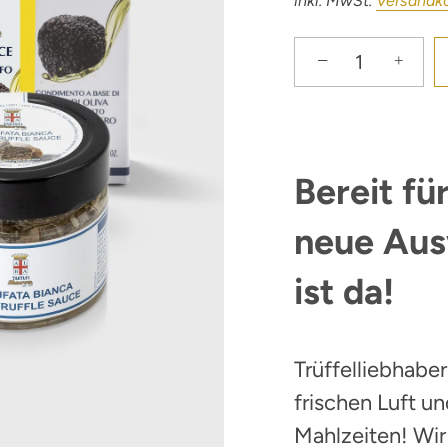
inkl. MwSt.
Versandk
−
+
Bereit fü
neue Aus
ist da!
Trüffelliebhaber
frischen Luft un
Mahlzeiten! Wir