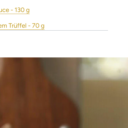
uce - 130 g
em Trüffel - 70 g