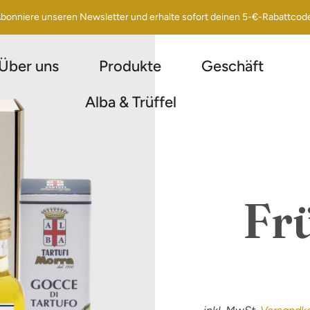
bonniere unseren Newsletter und erhalte sofort deinen 5-€-Rabattcod
Über uns
Produkte
Geschäft
Alba & Trüffel
Fr