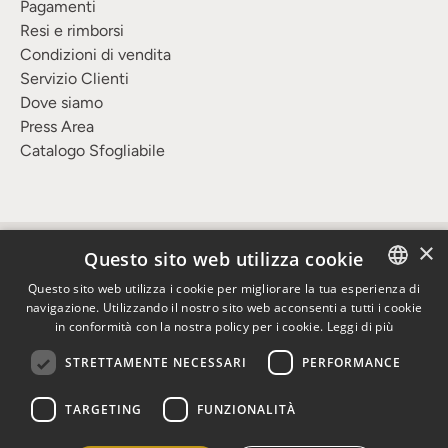
Pagamenti
Resi e rimborsi
Condizioni di vendita
Servizio Clienti
Dove siamo
Press Area
Catalogo Sfogliabile
×
Questo sito web utilizza cookie
Valuta
Lingua
Italia (EUR €)
Italiano
Questo sito web utilizza i cookie per migliorare la tua esperienza di
navigazione. Utilizzando il nostro sito web acconsenti a tutti i cookie
ITALIAN
in conformità con la nostra policy per i cookie.
Leggi di più
-
-
-
P.IVA: 00453730046
Privacy
Cookie Policy
Gestione
-
preferenze cookie
Powered by
Blulab
ENGLISH
STRETTAMENTE NECESSARI
PERFORMANCE
GERMAN
TARGETING
FUNZIONALITÀ
FRENCH